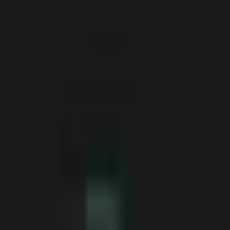
wyróżnia Twoją firmę na tle konkurencji.
Nasz proces zaczyna się od dogłębnej analizy Twojej branży,
wszystkim skutecznie komunikuje wartości Twojej marki.
Co zawiera usługa