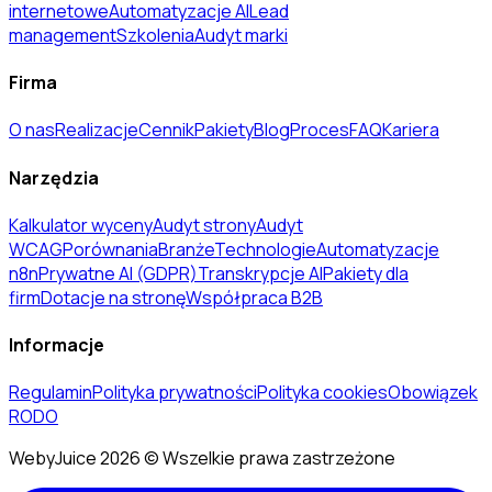
internetowe
Automatyzacje AI
Lead
management
Szkolenia
Audyt marki
Firma
O nas
Realizacje
Cennik
Pakiety
Blog
Proces
FAQ
Kariera
Narzędzia
Kalkulator wyceny
Audyt strony
Audyt
WCAG
Porównania
Branże
Technologie
Automatyzacje
n8n
Prywatne AI (GDPR)
Transkrypcje AI
Pakiety dla
firm
Dotacje na stronę
Współpraca B2B
Informacje
Regulamin
Polityka prywatności
Polityka cookies
Obowiązek
RODO
WebyJuice 2026 © Wszelkie prawa zastrzeżone