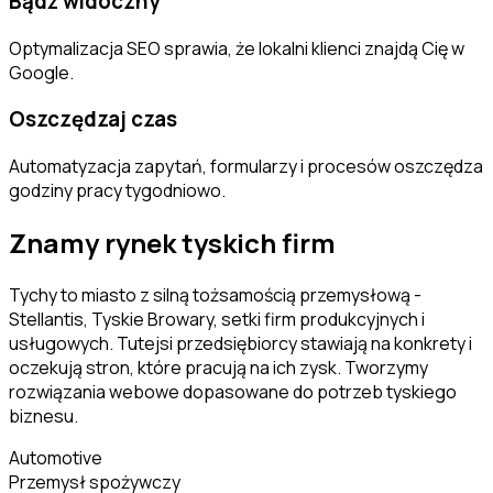
Bądź widoczny
Optymalizacja SEO sprawia, że lokalni klienci znajdą Cię w
Google.
Oszczędzaj czas
Automatyzacja zapytań, formularzy i procesów oszczędza
godziny pracy tygodniowo.
Znamy rynek
tyskich
firm
Tychy to miasto z silną tożsamością przemysłową -
Stellantis, Tyskie Browary, setki firm produkcyjnych i
usługowych. Tutejsi przedsiębiorcy stawiają na konkrety i
oczekują stron, które pracują na ich zysk. Tworzymy
rozwiązania webowe dopasowane do potrzeb tyskiego
biznesu.
Automotive
Przemysł spożywczy