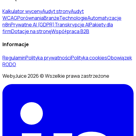
Kalkulator wyceny
Audyt strony
Audyt
WCAG
Porównania
Branże
Technologie
Automatyzacje
n8n
Prywatne AI (GDPR)
Transkrypcje AI
Pakiety dla
firm
Dotacje na stronę
Współpraca B2B
Informacje
Regulamin
Polityka prywatności
Polityka cookies
Obowiązek
RODO
WebyJuice 2026 © Wszelkie prawa zastrzeżone