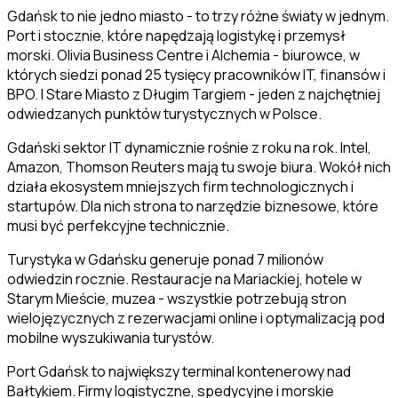
Gdańsk to nie jedno miasto - to trzy różne światy w jednym.
Port i stocznie, które napędzają logistykę i przemysł
morski. Olivia Business Centre i Alchemia - biurowce, w
których siedzi ponad 25 tysięcy pracowników IT, finansów i
BPO. I Stare Miasto z Długim Targiem - jeden z najchętniej
odwiedzanych punktów turystycznych w Polsce.
Gdański sektor IT dynamicznie rośnie z roku na rok. Intel,
Amazon, Thomson Reuters mają tu swoje biura. Wokół nich
działa ekosystem mniejszych firm technologicznych i
startupów. Dla nich strona to narzędzie biznesowe, które
musi być perfekcyjne technicznie.
Turystyka w Gdańsku generuje ponad 7 milionów
odwiedzin rocznie. Restauracje na Mariackiej, hotele w
Starym Mieście, muzea - wszystkie potrzebują stron
wielojęzycznych z rezerwacjami online i optymalizacją pod
mobilne wyszukiwania turystów.
Port Gdańsk to największy terminal kontenerowy nad
Bałtykiem. Firmy logistyczne, spedycyjne i morskie