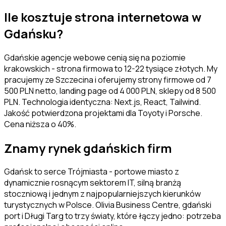
Ile kosztuje strona internetowa w
Gdańsku
?
Gdańskie agencje webowe cenią się na poziomie
krakowskich - strona firmowa to 12-22 tysiące złotych. My
pracujemy ze Szczecina i oferujemy strony firmowe od 7
500 PLN netto, landing page od 4 000 PLN, sklepy od 8 500
PLN. Technologia identyczna: Next.js, React, Tailwind.
Jakość potwierdzona projektami dla Toyoty i Porsche.
Cena niższa o 40%.
Znamy rynek
gdańskich
firm
Gdańsk to serce Trójmiasta - portowe miasto z
dynamicznie rosnącym sektorem IT, silną branżą
stoczniową i jednym z najpopularniejszych kierunków
turystycznych w Polsce. Olivia Business Centre, gdański
port i Długi Targ to trzy światy, które łączy jedno: potrzeba