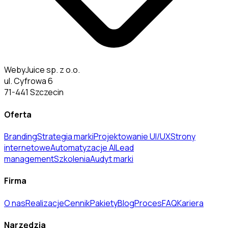
WebyJuice sp. z o.o.
ul. Cyfrowa 6
71-441 Szczecin
Oferta
Branding
Strategia marki
Projektowanie UI/UX
Strony
internetowe
Automatyzacje AI
Lead
management
Szkolenia
Audyt marki
Firma
O nas
Realizacje
Cennik
Pakiety
Blog
Proces
FAQ
Kariera
Narzędzia